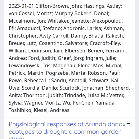
2023-01-01 Clifton-Brown, John; Hastings, Astley;
von Cossel, Moritz; Murphy-Bokern, Donal;
Mccalmont, Jon; Whitaker, Jeanette; Alexopoulou,
Efi; Amaducci, Stefano; Andronic, Larisa; Ashman,
Christopher; Awty-Carroll, Danny; Bhatia, Rakesh;
Breuer, Lutz; Cosentino, Salvatore; Cracroft-Eley,
William; Donnison, Iain; Elbersen, Berien; Ferrarini,
Andrea; Ford, Judith; Greef, Jörg; Ingram, Julie;
Lewandowski, Iris; Magenau, Elena; Mos, Michal;
Petrick, Martin; Pogrzeba, Marta; Robson, Paul;
Rowe, Rebecca L.; Sandu, Anatolii; Schwarz, Kai-
Uwe; Scordia, Danilo; Scurlock, Jonathan; Shepherd,
Anita; Thornton, Judith; Trindade, Luisa M.; Vetter,
Sylvia; Wagner, Moritz; Wu, Pei-Chen; Yamada,
Toshihiko; Kiesel, Andreas
Physiological responses of Arundo donax
ecotypes to drought: a common garden
study