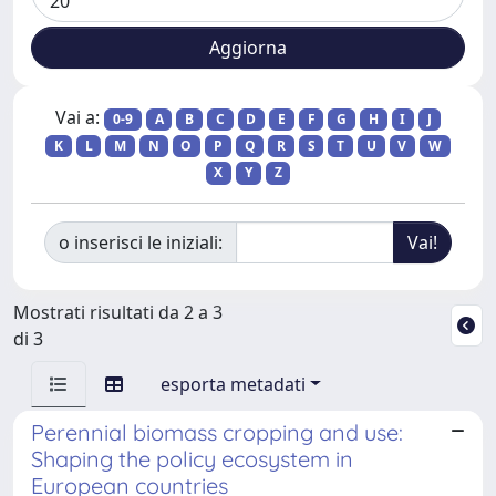
Vai a:
0-9
A
B
C
D
E
F
G
H
I
J
K
L
M
N
O
P
Q
R
S
T
U
V
W
X
Y
Z
o inserisci le iniziali:
Mostrati risultati da 2 a 3
di 3
esporta metadati
Perennial biomass cropping and use:
Shaping the policy ecosystem in
European countries