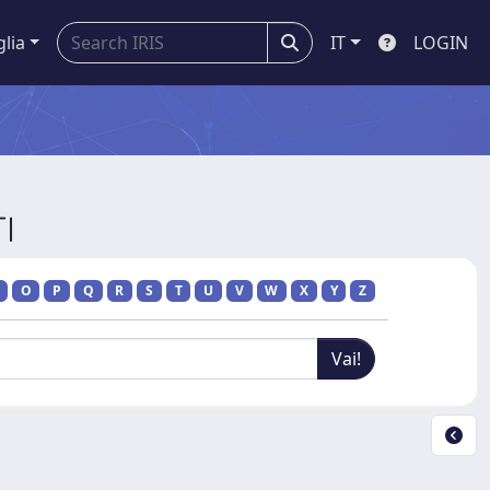
glia
IT
LOGIN
I
O
P
Q
R
S
T
U
V
W
X
Y
Z