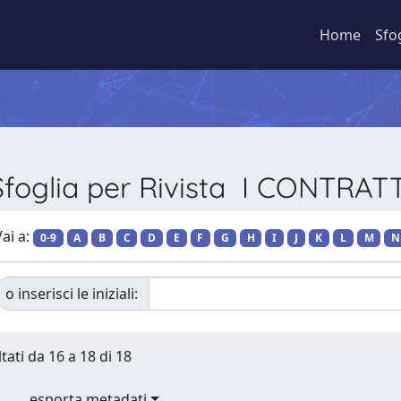
Home
Sfo
Sfoglia per Rivista I CONTRATT
ai a:
0-9
A
B
C
D
E
F
G
H
I
J
K
L
M
N
o inserisci le iniziali:
tati da 16 a 18 di 18
esporta metadati