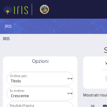
IRIS
IRIS
Opzioni
V
Ordina per:
In ordine:
Mostrati risul
Risultati/Pagina