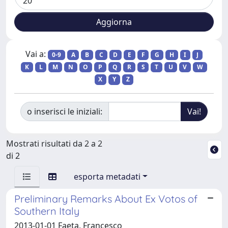
Vai a:
0-9
A
B
C
D
E
F
G
H
I
J
K
L
M
N
O
P
Q
R
S
T
U
V
W
X
Y
Z
o inserisci le iniziali:
Mostrati risultati da 2 a 2
di 2
esporta metadati
Preliminary Remarks About Ex Votos of
Southern Italy
2013-01-01 Faeta, Francesco