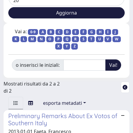
Vai a:
0-9
A
B
C
D
E
F
G
H
I
J
K
L
M
N
O
P
Q
R
S
T
U
V
W
X
Y
Z
o inserisci le iniziali:
Mostrati risultati da 2 a 2
di 2
esporta metadati
Preliminary Remarks About Ex Votos of
Southern Italy
2013-01-01 Faeta, Francesco