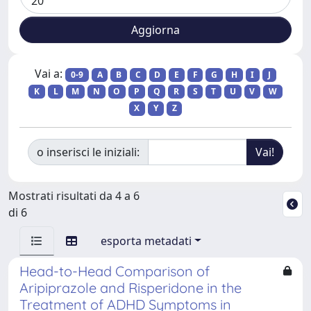
Vai a:
0-9
A
B
C
D
E
F
G
H
I
J
K
L
M
N
O
P
Q
R
S
T
U
V
W
X
Y
Z
o inserisci le iniziali:
Mostrati risultati da 4 a 6
di 6
esporta metadati
Head-to-Head Comparison of
Aripiprazole and Risperidone in the
Treatment of ADHD Symptoms in