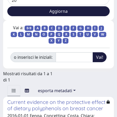
Vai a:
0-9
A
B
C
D
E
F
G
H
I
J
K
L
M
N
O
P
Q
R
S
T
U
V
W
X
Y
Z
o inserisci le iniziali:
Mostrati risultati da 1 a 1
di 1
esporta metadati
Current evidence on the protective effect
of dietary polyphenols on breast cancer
2016-01-01 Fenga, Concettina; Costa, Chiara;