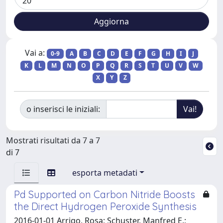
Vai a:
0-9
A
B
C
D
E
F
G
H
I
J
K
L
M
N
O
P
Q
R
S
T
U
V
W
X
Y
Z
o inserisci le iniziali:
Mostrati risultati da 7 a 7
di 7
esporta metadati
Pd Supported on Carbon Nitride Boosts
the Direct Hydrogen Peroxide Synthesis
2016-01-01 Arrigo, Rosa; Schuster, Manfred E.;