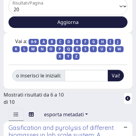
Risultati/Pagina
Vai a:
0-9
A
B
C
D
E
F
G
H
I
J
K
L
M
N
O
P
Q
R
S
T
U
V
W
X
Y
Z
o inserisci le iniziali:
Mostrati risultati da 6 a 10
di 10
esporta metadati
Gasification and pyrolysis of different
biomasses in lab scale system: A