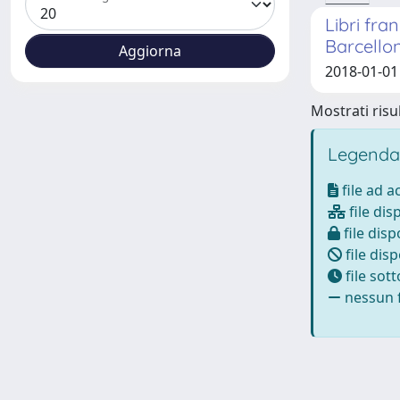
Libri fra
Barcello
2018-01-01 
Mostrati risul
Legenda
file ad 
file dis
file disp
file disp
file sot
nessun f