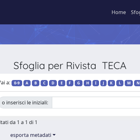
Home
Sfo
Sfoglia per Rivista TECA
ai a:
0-9
A
B
C
D
E
F
G
H
I
J
K
L
M
N
o inserisci le iniziali:
tati da 1 a 1 di 1
esporta metadati