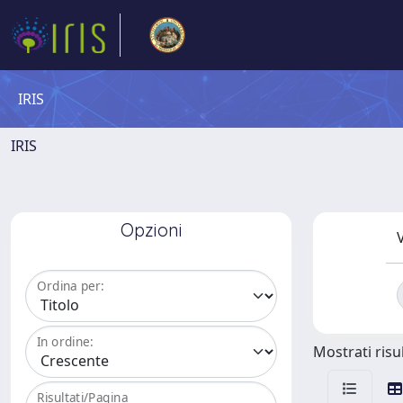
IRIS
IRIS
Opzioni
V
Ordina per:
In ordine:
Mostrati risul
Risultati/Pagina