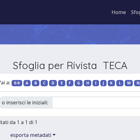
Home
Sfo
Sfoglia per Rivista TECA
ai a:
0-9
A
B
C
D
E
F
G
H
I
J
K
L
M
N
o inserisci le iniziali:
tati da 1 a 1 di 1
esporta metadati