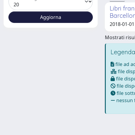
Libri fra
Barcello
2018-01-01 
Mostrati risul
Legenda
file ad 
file dis
file disp
file disp
file sot
nessun f