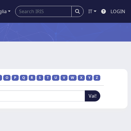
glia
IT
LOGIN
O
P
Q
R
S
T
U
V
W
X
Y
Z