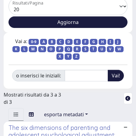
Risultati/Pagina
Vai a:
0-9
A
B
C
D
E
F
G
H
I
J
K
L
M
N
O
P
Q
R
S
T
U
V
W
X
Y
Z
o inserisci le iniziali:
Mostrati risultati da 3 a 3
di 3
esporta metadati
The six dimensions of parenting and
adolescent psychological adjustment: