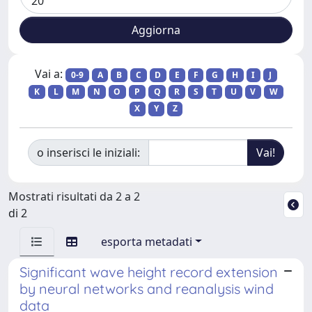
Vai a:
0-9
A
B
C
D
E
F
G
H
I
J
K
L
M
N
O
P
Q
R
S
T
U
V
W
X
Y
Z
o inserisci le iniziali:
Mostrati risultati da 2 a 2
di 2
esporta metadati
Significant wave height record extension
by neural networks and reanalysis wind
data