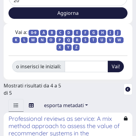
Vai a:
0-9
A
B
C
D
E
F
G
H
I
J
K
L
M
N
O
P
Q
R
S
T
U
V
W
X
Y
Z
o inserisci le iniziali:
Mostrati risultati da 4 a 5
di 5
esporta metadati
Professional reviews as service: A mix
method approach to assess the value of
recommender systems in the