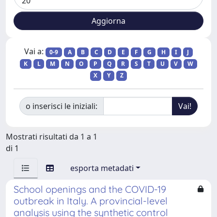
Vai a:
0-9
A
B
C
D
E
F
G
H
I
J
K
L
M
N
O
P
Q
R
S
T
U
V
W
X
Y
Z
o inserisci le iniziali:
Mostrati risultati da 1 a 1
di 1
esporta metadati
School openings and the COVID-19
outbreak in Italy. A provincial-level
analysis using the synthetic control