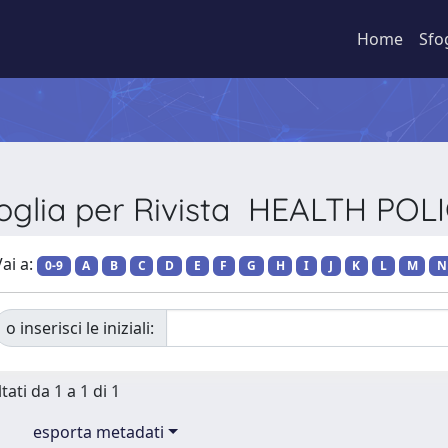
Home
Sfo
oglia per Rivista HEALTH POL
ai a:
0-9
A
B
C
D
E
F
G
H
I
J
K
L
M
N
o inserisci le iniziali:
tati da 1 a 1 di 1
esporta metadati