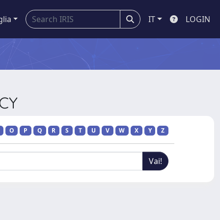
glia
IT
LOGIN
ICY
O
P
Q
R
S
T
U
V
W
X
Y
Z