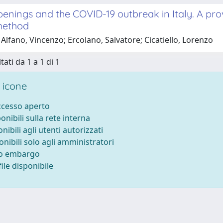
enings and the COVID-19 outbreak in Italy. A provi
method
Alfano, Vincenzo; Ercolano, Salvatore; Cicatiello, Lorenzo
tati da 1 a 1 di 1
 icone
accesso aperto
ponibili sulla rete interna
onibili agli utenti autorizzati
onibili solo agli amministratori
to embargo
ile disponibile