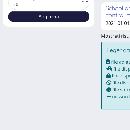
School op
control 
2021-01-01 
Mostrati risul
Legenda
file ad 
file dis
file disp
file disp
file sot
nessun f