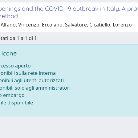
enings and the COVID-19 outbreak in Italy. A provi
method
Alfano, Vincenzo; Ercolano, Salvatore; Cicatiello, Lorenzo
tati da 1 a 1 di 1
 icone
accesso aperto
ponibili sulla rete interna
onibili agli utenti autorizzati
onibili solo agli amministratori
to embargo
ile disponibile