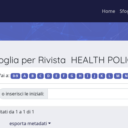
Home
Sfo
oglia per Rivista HEALTH POL
ai a:
0-9
A
B
C
D
E
F
G
H
I
J
K
L
M
N
o inserisci le iniziali:
tati da 1 a 1 di 1
esporta metadati