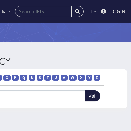
glia
IT
LOGIN
ICY
O
P
Q
R
S
T
U
V
W
X
Y
Z