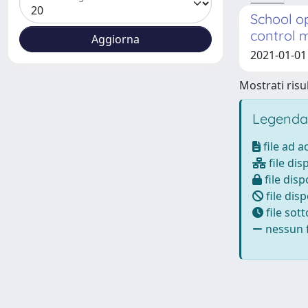
School op
control 
2021-01-01 
Mostrati risul
Legenda
file ad 
file dis
file disp
file disp
file sot
nessun f