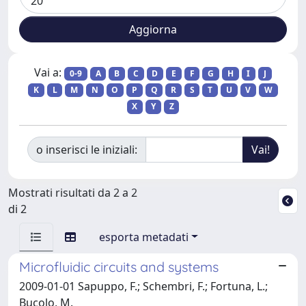
Vai a:
0-9
A
B
C
D
E
F
G
H
I
J
K
L
M
N
O
P
Q
R
S
T
U
V
W
X
Y
Z
o inserisci le iniziali:
Mostrati risultati da 2 a 2
di 2
esporta metadati
Microfluidic circuits and systems
2009-01-01 Sapuppo, F.; Schembri, F.; Fortuna, L.;
Bucolo, M.