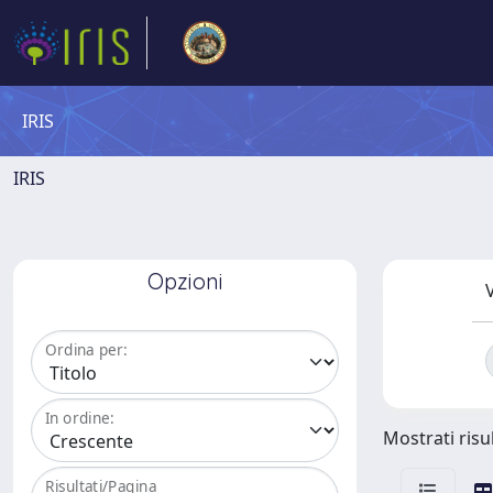
IRIS
IRIS
Opzioni
V
Ordina per:
In ordine:
Mostrati risul
Risultati/Pagina