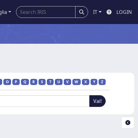
glia
IT
LOGIN
O
P
Q
R
S
T
U
V
W
X
Y
Z