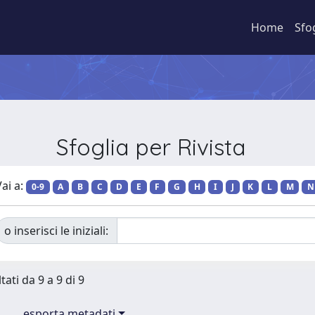
Home
Sfo
Sfoglia per Rivista
ai a:
0-9
A
B
C
D
E
F
G
H
I
J
K
L
M
N
o inserisci le iniziali:
tati da 9 a 9 di 9
esporta metadati