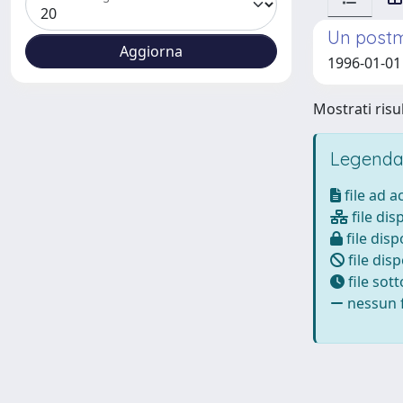
Un postmo
1996-01-0
Mostrati risul
Legenda
file ad 
file dis
file disp
file disp
file sot
nessun f