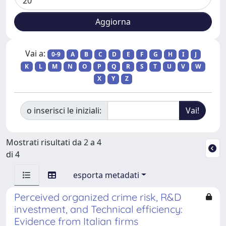
Vai a:
0-9
A
B
C
D
E
F
G
H
I
J
K
L
M
N
O
P
Q
R
S
T
U
V
W
X
Y
Z
o inserisci le iniziali:
Mostrati risultati da 2 a 4
di 4
esporta metadati
Perceived organized crime risk, R&D
investment, and Technical efficiency:
Evidence from Italian firms