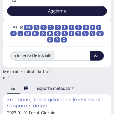
Vai a:
0-9
A
B
C
D
E
F
G
H
I
J
K
L
M
N
O
P
Q
R
S
T
U
V
W
X
Y
Z
o inserisci le iniziali:
Mostrati risultati da 1 a 1
di 1
esporta metadati
Emozione, fede e gelosia nelle «Rime» di
Gaspara Stampa
2023-01-01 Forni, Giorgio