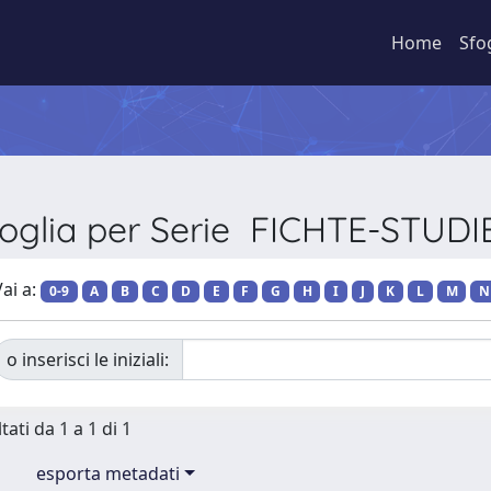
Home
Sfo
foglia per Serie FICHTE-STUDI
ai a:
0-9
A
B
C
D
E
F
G
H
I
J
K
L
M
N
o inserisci le iniziali:
tati da 1 a 1 di 1
esporta metadati