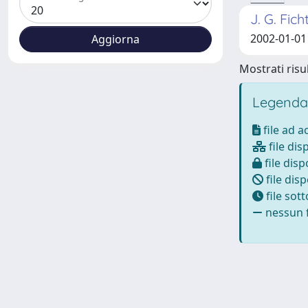
J. G. Fic
2002-01-01 
Mostrati risul
Legenda
file ad 
file dis
file disp
file disp
file sot
nessun f