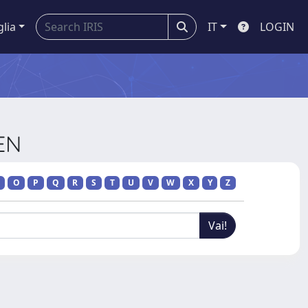
glia
IT
LOGIN
EN
O
P
Q
R
S
T
U
V
W
X
Y
Z