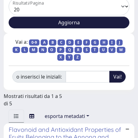
Risultati/Pagina
Vai a:
0-9
A
B
C
D
E
F
G
H
I
J
K
L
M
N
O
P
Q
R
S
T
U
V
W
X
Y
Z
o inserisci le iniziali:
Mostrati risultati da 1 a 5
di 5
esporta metadati
Flavonoid and Antioxidant Properties of
Fruits Belonging to the Annona and