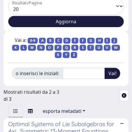
Risultati/Pagina
Vai a:
0-9
A
B
C
D
E
F
G
H
I
J
K
L
M
N
O
P
Q
R
S
T
U
V
W
X
Y
Z
o inserisci le iniziali:
Mostrati risultati da 2 a 3
di 3
esporta metadati
Optimal Systems of Lie Subalgebras for
Axi_Symmetric 13-Moment Equations