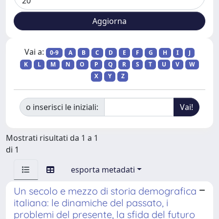
Vai a:
0-9
A
B
C
D
E
F
G
H
I
J
K
L
M
N
O
P
Q
R
S
T
U
V
W
X
Y
Z
o inserisci le iniziali:
Mostrati risultati da 1 a 1
di 1
esporta metadati
Un secolo e mezzo di storia demografica
italiana: le dinamiche del passato, i
problemi del presente, la sfida del futuro