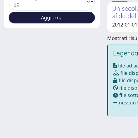
Un secolo
sfida del
2012-01-01
Mostrati risul
Legenda
file ad 
file dis
file disp
file disp
file sot
nessun f