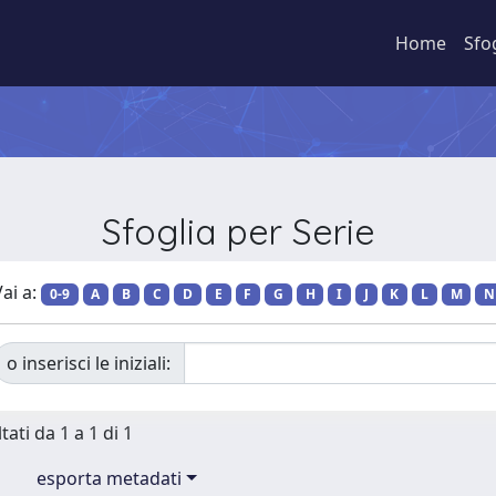
Home
Sfo
Sfoglia per Serie
ai a:
0-9
A
B
C
D
E
F
G
H
I
J
K
L
M
N
o inserisci le iniziali:
tati da 1 a 1 di 1
esporta metadati