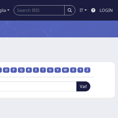
glia
IT
LOGIN
O
P
Q
R
S
T
U
V
W
X
Y
Z