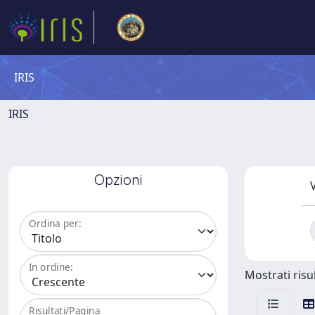
IRIS
IRIS
Opzioni
V
Ordina per:
In ordine:
Mostrati risul
Risultati/Pagina