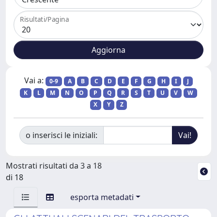
Risultati/Pagina
Vai a:
0-9
A
B
C
D
E
F
G
H
I
J
K
L
M
N
O
P
Q
R
S
T
U
V
W
X
Y
Z
o inserisci le iniziali:
Mostrati risultati da 3 a 18
di 18
esporta metadati