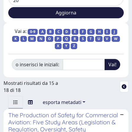
Vai a:
0-9
A
B
C
D
E
F
G
H
I
J
K
L
M
N
O
P
Q
R
S
T
U
V
W
X
Y
Z
o inserisci le iniziali:
Mostrati risultati da 15 a
18 di 18
esporta metadati
The Production of Safety for Commercial
Aviation: Five Study Areas (Legislation &
Regulation, Oversight, Safety