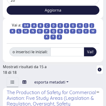
Vai a:
0-9
A
B
C
D
E
F
G
H
I
J
K
L
M
N
O
P
Q
R
S
T
U
V
W
X
Y
Z
o inserisci le iniziali:
Mostrati risultati da 15 a
18 di 18
esporta metadati
The Production of Safety for Commercial
Aviation: Five Study Areas (Legislation &
Regulation, Oversight, Safety