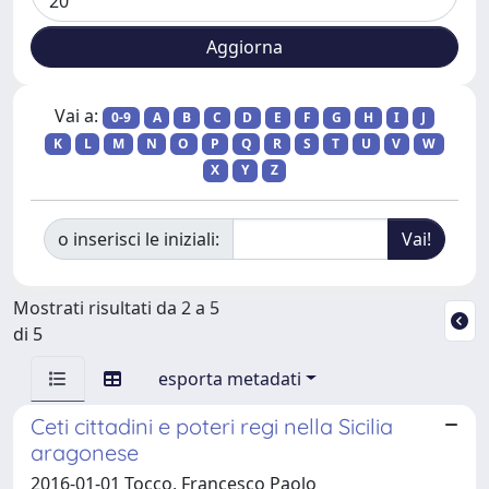
Vai a:
0-9
A
B
C
D
E
F
G
H
I
J
K
L
M
N
O
P
Q
R
S
T
U
V
W
X
Y
Z
o inserisci le iniziali:
Mostrati risultati da 2 a 5
di 5
esporta metadati
Ceti cittadini e poteri regi nella Sicilia
aragonese
2016-01-01 Tocco, Francesco Paolo