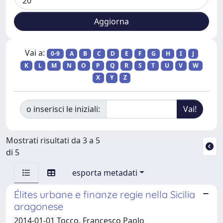
Vai a:
0-9
A
B
C
D
E
F
G
H
I
J
K
L
M
N
O
P
Q
R
S
T
U
V
W
X
Y
Z
o inserisci le iniziali:
Mostrati risultati da 3 a 5
di 5
esporta metadati
Élites urbane e finanze regie nella Sicilia
aragonese
2014-01-01 Tocco, Francesco Paolo