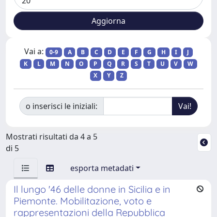
Vai a:
0-9
A
B
C
D
E
F
G
H
I
J
K
L
M
N
O
P
Q
R
S
T
U
V
W
X
Y
Z
o inserisci le iniziali:
Mostrati risultati da 4 a 5
di 5
esporta metadati
Il lungo '46 delle donne in Sicilia e in
Piemonte. Mobilitazione, voto e
rappresentazioni della Repubblica