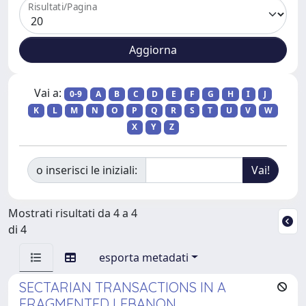
Risultati/Pagina
Vai a:
0-9
A
B
C
D
E
F
G
H
I
J
K
L
M
N
O
P
Q
R
S
T
U
V
W
X
Y
Z
o inserisci le iniziali:
Mostrati risultati da 4 a 4
di 4
esporta metadati
SECTARIAN TRANSACTIONS IN A
FRAGMENTED LEBANON