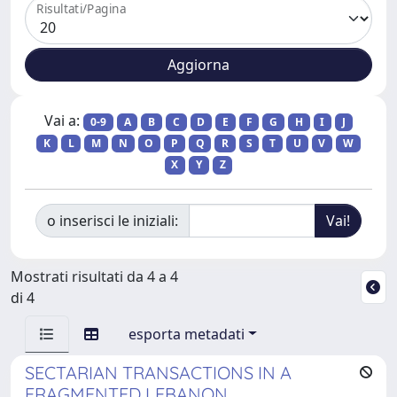
Risultati/Pagina
Vai a:
0-9
A
B
C
D
E
F
G
H
I
J
K
L
M
N
O
P
Q
R
S
T
U
V
W
X
Y
Z
o inserisci le iniziali:
Mostrati risultati da 4 a 4
di 4
esporta metadati
SECTARIAN TRANSACTIONS IN A
FRAGMENTED LEBANON