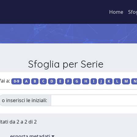
Home
Sfo
Sfoglia per Serie
ai a:
0-9
A
B
C
D
E
F
G
H
I
J
K
L
M
N
o inserisci le iniziali:
tati da 2 a 2 di 2
esporta metadati