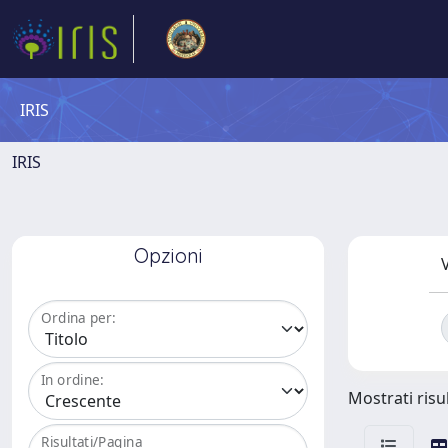
IRIS
IRIS
Opzioni
V
Ordina per:
In ordine:
Mostrati risul
Risultati/Pagina