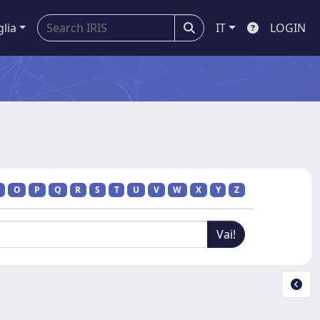
glia
IT
LOGIN
O
P
Q
R
S
T
U
V
W
X
Y
Z