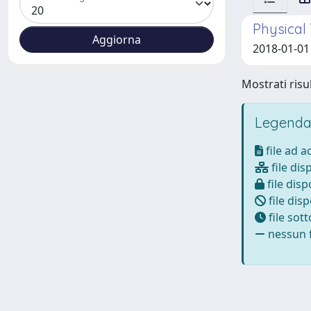
Physical 
2018-01-01
Mostrati risul
Legenda
file ad 
file dis
file disp
file disp
file sot
nessun f