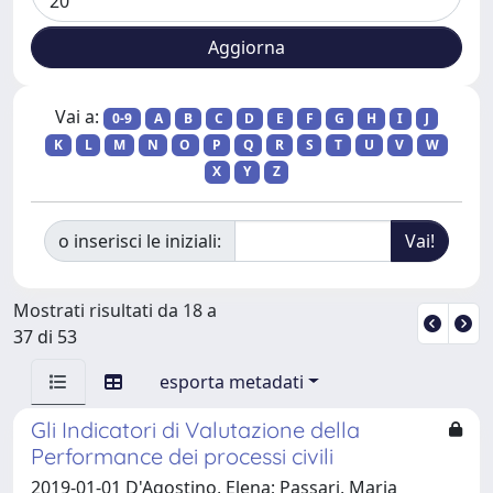
Vai a:
0-9
A
B
C
D
E
F
G
H
I
J
K
L
M
N
O
P
Q
R
S
T
U
V
W
X
Y
Z
o inserisci le iniziali:
Mostrati risultati da 18 a
37 di 53
esporta metadati
Gli Indicatori di Valutazione della
Performance dei processi civili
2019-01-01 D'Agostino, Elena; Passari, Maria