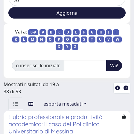
Vai a:
0-9
A
B
C
D
E
F
G
H
I
J
K
L
M
N
O
P
Q
R
S
T
U
V
W
X
Y
Z
o inserisci le iniziali:
Mostrati risultati da 19 a
38 di 53
esporta metadati
Hybrid professionals e produttività
accademica: il caso del Policlinico
Universitario di Messina