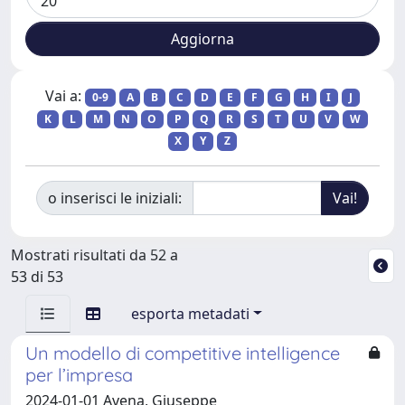
Vai a:
0-9
A
B
C
D
E
F
G
H
I
J
K
L
M
N
O
P
Q
R
S
T
U
V
W
X
Y
Z
o inserisci le iniziali:
Mostrati risultati da 52 a
53 di 53
esporta metadati
Un modello di competitive intelligence
per l’impresa
2024-01-01 Avena, Giuseppe