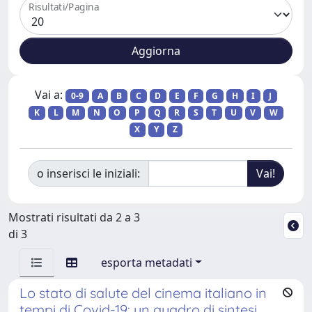
Risultati/Pagina
Vai a:
0-9
A
B
C
D
E
F
G
H
I
J
K
L
M
N
O
P
Q
R
S
T
U
V
W
X
Y
Z
o inserisci le iniziali:
Mostrati risultati da 2 a 3
di 3
esporta metadati
Lo stato di salute del cinema italiano in
tempi di Covid-19: un quadro di sintesi