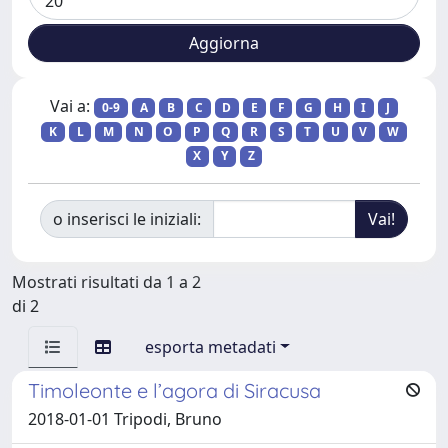
Vai a:
0-9
A
B
C
D
E
F
G
H
I
J
K
L
M
N
O
P
Q
R
S
T
U
V
W
X
Y
Z
o inserisci le iniziali:
Mostrati risultati da 1 a 2
di 2
esporta metadati
Timoleonte e l’agora di Siracusa
2018-01-01 Tripodi, Bruno