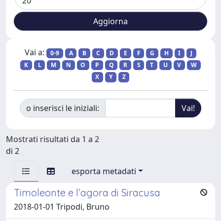
Vai a:
0-9
A
B
C
D
E
F
G
H
I
J
K
L
M
N
O
P
Q
R
S
T
U
V
W
X
Y
Z
o inserisci le iniziali:
Mostrati risultati da 1 a 2
di 2
esporta metadati
Timoleonte e l’agora di Siracusa
2018-01-01 Tripodi, Bruno