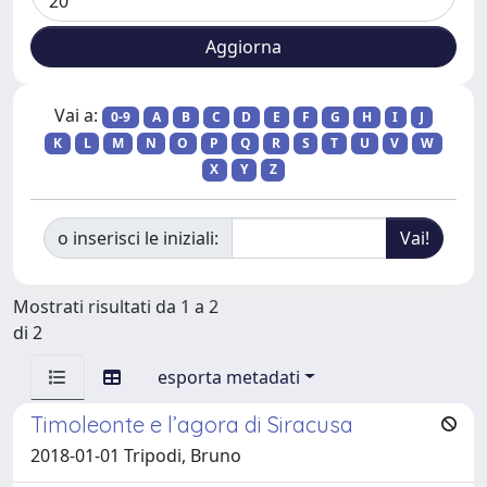
Vai a:
0-9
A
B
C
D
E
F
G
H
I
J
K
L
M
N
O
P
Q
R
S
T
U
V
W
X
Y
Z
o inserisci le iniziali:
Mostrati risultati da 1 a 2
di 2
esporta metadati
Timoleonte e l’agora di Siracusa
2018-01-01 Tripodi, Bruno