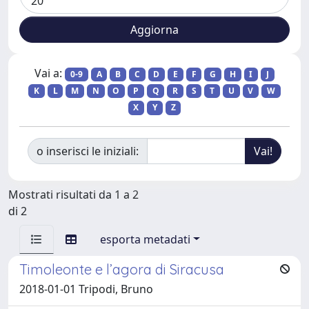
Vai a:
0-9
A
B
C
D
E
F
G
H
I
J
K
L
M
N
O
P
Q
R
S
T
U
V
W
X
Y
Z
o inserisci le iniziali:
Mostrati risultati da 1 a 2
di 2
esporta metadati
Timoleonte e l’agora di Siracusa
2018-01-01 Tripodi, Bruno