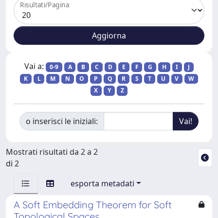
Risultati/Pagina
Vai a:
0-9
A
B
C
D
E
F
G
H
I
J
K
L
M
N
O
P
Q
R
S
T
U
V
W
X
Y
Z
o inserisci le iniziali:
Mostrati risultati da 2 a 2
di 2
esporta metadati
A Soft Embedding Theorem for Soft
Topological Spaces