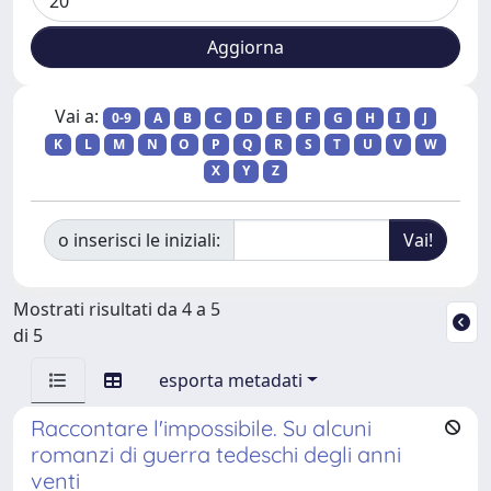
Vai a:
0-9
A
B
C
D
E
F
G
H
I
J
K
L
M
N
O
P
Q
R
S
T
U
V
W
X
Y
Z
o inserisci le iniziali:
Mostrati risultati da 4 a 5
di 5
esporta metadati
Raccontare l'impossibile. Su alcuni
romanzi di guerra tedeschi degli anni
venti