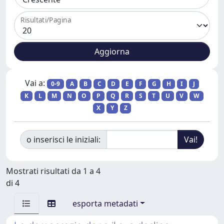
Risultati/Pagina
Vai a:
0-9
A
B
C
D
E
F
G
H
I
J
K
L
M
N
O
P
Q
R
S
T
U
V
W
X
Y
Z
o inserisci le iniziali:
Mostrati risultati da 1 a 4
di 4
esporta metadati