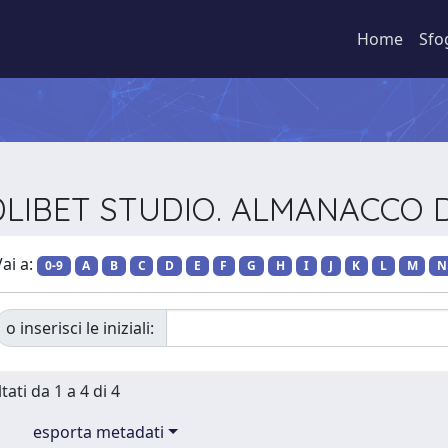
Home
Sfo
DLIBET STUDIO. ALMANACCO D
ai a:
0-9
A
B
C
D
E
F
G
H
I
J
K
L
M
N
o inserisci le iniziali:
tati da 1 a 4 di 4
esporta metadati