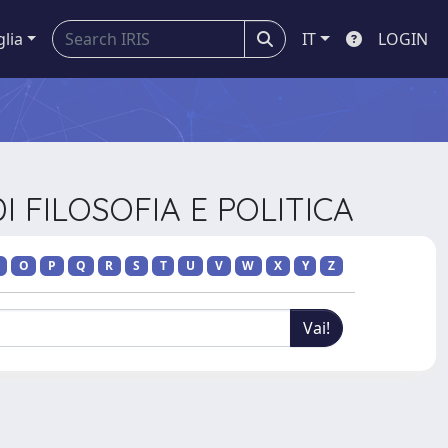
glia
IT
LOGIN
I FILOSOFIA E POLITICA
O
P
Q
R
S
T
U
V
W
X
Y
Z