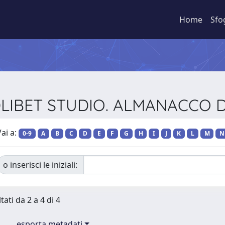
Home
Sfo
DLIBET STUDIO. ALMANACCO D
ai a:
0-9
A
B
C
D
E
F
G
H
I
J
K
L
M
N
o inserisci le iniziali:
tati da 2 a 4 di 4
esporta metadati