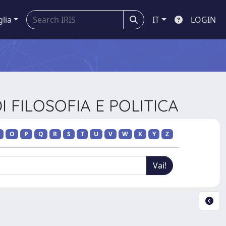
glia
IT
LOGIN
I FILOSOFIA E POLITICA
O
P
Q
R
S
T
U
V
W
X
Y
Z