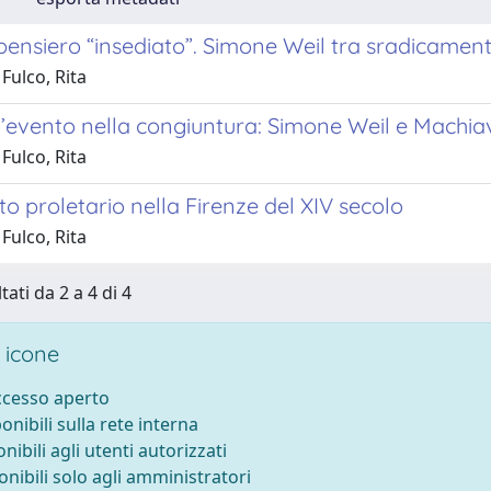
 pensiero “insediato”. Simone Weil tra sradicame
Fulco, Rita
’evento nella congiuntura: Simone Weil e Machiav
Fulco, Rita
o proletario nella Firenze del XIV secolo
Fulco, Rita
tati da 2 a 4 di 4
 icone
accesso aperto
ponibili sulla rete interna
onibili agli utenti autorizzati
onibili solo agli amministratori