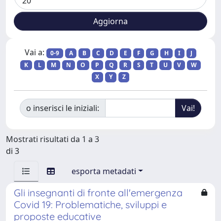
Vai a:
0-9
A
B
C
D
E
F
G
H
I
J
K
L
M
N
O
P
Q
R
S
T
U
V
W
X
Y
Z
o inserisci le iniziali:
Mostrati risultati da 1 a 3
di 3
esporta metadati
Gli insegnanti di fronte all'emergenza
Covid 19: Problematiche, sviluppi e
proposte educative