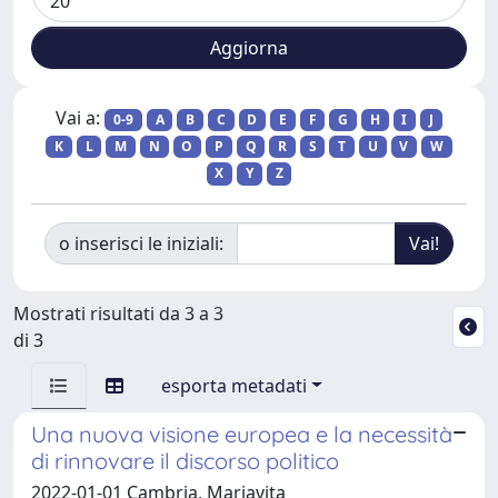
Vai a:
0-9
A
B
C
D
E
F
G
H
I
J
K
L
M
N
O
P
Q
R
S
T
U
V
W
X
Y
Z
o inserisci le iniziali:
Mostrati risultati da 3 a 3
di 3
esporta metadati
Una nuova visione europea e la necessità
di rinnovare il discorso politico
2022-01-01 Cambria, Mariavita