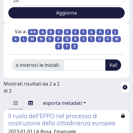
Vai a:
0-9
A
B
C
D
E
F
G
H
I
J
K
L
M
N
O
P
Q
R
S
T
U
V
W
X
Y
Z
o inserisci le iniziali:
Mostrati risultati da 2 a 2
di 2
esporta metadati
Il ruolo dell’EPPO nel processo di
costruzione della cittadinanza europea
2023-01-01 LA Rosa, Emanuele